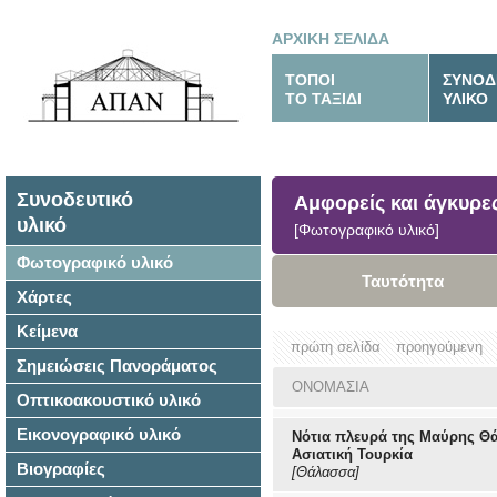
ΑΡΧΙΚΗ ΣΕΛΙΔΑ
ΤΟΠΟΙ
ΣΥΝΟΔ
ΤΟ ΤΑΞΙΔΙ
ΥΛΙΚΟ
Συνοδευτικό
Αμφορείς και άγκυρε
υλικό
[Φωτογραφικό υλικό]
Φωτογραφικό υλικό
Ταυτότητα
Χάρτες
Κείμενα
πρώτη σελίδα
προηγούμενη
Σημειώσεις Πανοράματος
ΟΝΟΜΑΣΙΑ
Οπτικοακουστικό υλικό
Εικονογραφικό υλικό
Νότια πλευρά της Μαύρης Θ
Ασιατική Τουρκία
Βιογραφίες
[Θάλασσα]