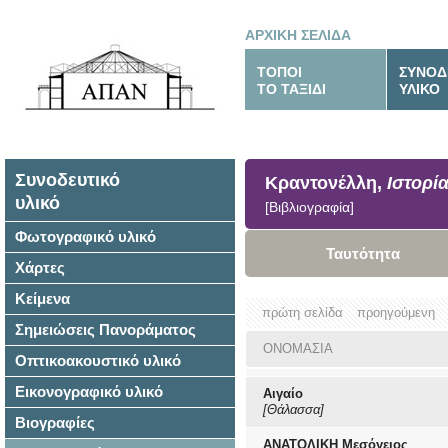
ΑΡΧΙΚΗ ΣΕΛΙΔΑ
ΤΟΠΟΙ
ΣΥΝΟΔ
ΤΟ ΤΑΞΙΔΙ
ΥΛΙΚΟ
Συνοδευτικό
Κραντονέλλη,
Ιστορία
υλικό
[Βιβλιογραφία]
Φωτογραφικό υλικό
Ταυτότητα
Χάρτες
Κείμενα
πρώτη σελίδα
προηγούμενη
Σημειώσεις Πανοράματος
ΟΝΟΜΑΣΙΑ
Οπτικοακουστικό υλικό
Εικονογραφικό υλικό
Αιγαίο
[Θάλασσα]
Βιογραφίες
ΑΝΑΤΟΛΙΚΗ Μεσόγειος