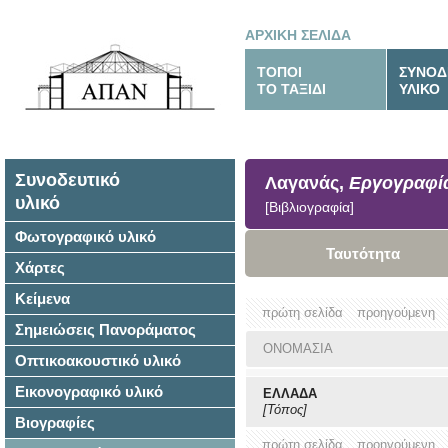
ΑΡΧΙΚΗ ΣΕΛΙΔΑ
ΤΟΠΟΙ
ΣΥΝΟΔ
ΤΟ ΤΑΞΙΔΙ
ΥΛΙΚΟ
Συνοδευτικό
Λαγανάς,
Εργογραφί
υλικό
[Βιβλιογραφία]
Φωτογραφικό υλικό
Ταυτότητα
Χάρτες
Κείμενα
πρώτη σελίδα
προηγούμενη
Σημειώσεις Πανοράματος
ΟΝΟΜΑΣΙΑ
Οπτικοακουστικό υλικό
Εικονογραφικό υλικό
ΕΛΛΑΔΑ
[Τόπος]
Βιογραφίες
πρώτη σελίδα
προηγούμενη