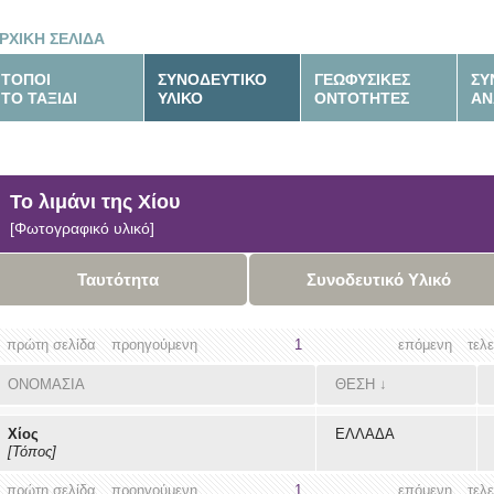
ΡΧΙΚΗ ΣΕΛΙΔΑ
ΤΟΠΟΙ
ΣΥΝΟΔΕΥΤΙΚΟ
ΓΕΩΦΥΣΙΚΕΣ
ΣΥ
ΤΟ ΤΑΞΙΔΙ
ΥΛΙΚΟ
ΟΝΤΟΤΗΤΕΣ
ΑΝ
Το λιμάνι της Χίου
[Φωτογραφικό υλικό]
Ταυτότητα
Συνοδευτικό Υλικό
πρώτη σελίδα
προηγούμενη
1
επόμενη
τελ
ΟΝΟΜΑΣΙΑ
ΘΕΣΗ
↓
Χίος
ΕΛΛΑΔΑ
[Τόπος]
πρώτη σελίδα
προηγούμενη
1
επόμενη
τελ