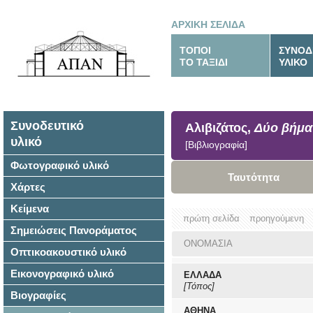
ΑΡΧΙΚΗ ΣΕΛΙΔΑ
ΤΟΠΟΙ
ΣΥΝΟΔ
ΤΟ ΤΑΞΙΔΙ
ΥΛΙΚΟ
Συνοδευτικό
Αλιβιζάτος,
Δύο βήμα
υλικό
[Βιβλιογραφία]
Φωτογραφικό υλικό
Ταυτότητα
Χάρτες
Κείμενα
πρώτη σελίδα
προηγούμενη
Σημειώσεις Πανοράματος
ΟΝΟΜΑΣΙΑ
Οπτικοακουστικό υλικό
Εικονογραφικό υλικό
ΕΛΛΑΔΑ
[Τόπος]
Βιογραφίες
ΑΘΗΝΑ