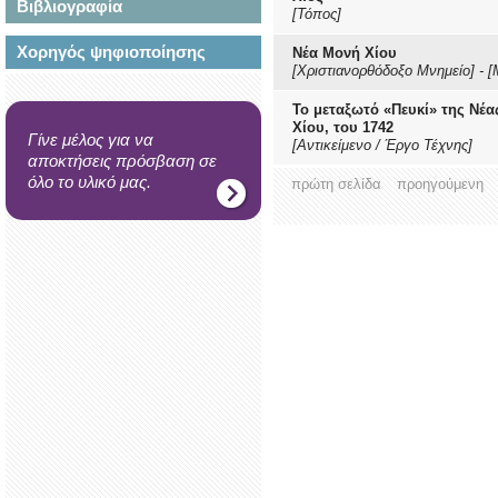
Βιβλιογραφία
[Τόπος]
Χορηγός ψηφιοποίησης
Νέα Μονή Χίου
[Χριστιανορθόδοξο Μνημείο]
-
[
Το μεταξωτό «Πευκί» της Νέα
Χίου, του 1742
Γίνε μέλος για να
[Αντικείμενο / Έργο Τέχνης]
αποκτήσεις πρόσβαση σε
όλο το υλικό μας.
πρώτη σελίδα
προηγούμενη