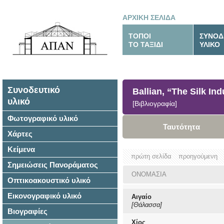
ΑΡΧΙΚΗ ΣΕΛΙΔΑ
ΤΟΠΟΙ
ΣΥΝΟΔ
ΤΟ ΤΑΞΙΔΙ
ΥΛΙΚΟ
Συνοδευτικό
Ballian, “The Silk In
υλικό
[Βιβλιογραφία]
Φωτογραφικό υλικό
Ταυτότητα
Χάρτες
Κείμενα
πρώτη σελίδα
προηγούμενη
Σημειώσεις Πανοράματος
ΟΝΟΜΑΣΙΑ
Οπτικοακουστικό υλικό
Εικονογραφικό υλικό
Αιγαίο
[Θάλασσα]
Βιογραφίες
Χίος