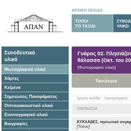
ΑΡΧΙΚΗ ΣΕΛΙΔΑ
ΤΟΠΟΙ
ΣΥΝΟΔ
ΤΟ ΤΑΞΙΔΙ
ΥΛΙΚΟ
Συνοδευτικό
Γυάρος 02. Πλησιάζο
υλικό
θάλασσα (Οκτ. του 20
[Φωτογραφικό υλικό]
Φωτογραφικό υλικό
Χάρτες
Ταυτότητα
Κείμενα
Σημειώσεις Πανοράματος
πρώτη σελίδα
προηγούμενη
Οπτικοακουστικό υλικό
ΟΝΟΜΑΣΙΑ
Εικονογραφικό υλικό
ΚΥΚΛΑΔΕΣ, νησιωτικό συγκ
Βιογραφίες
[Τόπος]