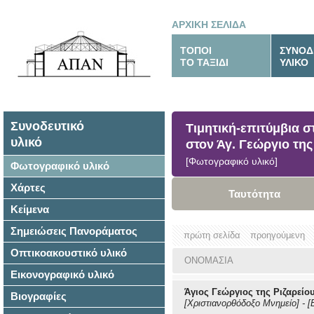
ΑΡΧΙΚΗ ΣΕΛΙΔΑ
ΤΟΠΟΙ
ΣΥΝΟΔ
ΤΟ ΤΑΞΙΔΙ
ΥΛΙΚΟ
Συνοδευτικό
Τιμητική-επιτύμβια 
υλικό
στον Άγ. Γεώργιο τη
[Φωτογραφικό υλικό]
Φωτογραφικό υλικό
Χάρτες
Ταυτότητα
Κείμενα
Σημειώσεις Πανοράματος
πρώτη σελίδα
προηγούμενη
Οπτικοακουστικό υλικό
ΟΝΟΜΑΣΙΑ
Εικονογραφικό υλικό
Άγιος Γεώργιος της Ριζαρείο
Βιογραφίες
[Χριστιανορθόδοξο Μνημείο]
-
[