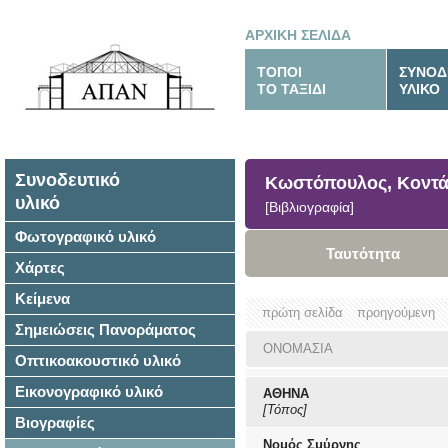
ΑΡΧΙΚΗ ΣΕΛΙΔΑ
ΤΟΠΟΙ
ΣΥΝΟΔ
ΤΟ ΤΑΞΙΔΙ
ΥΛΙΚΟ
Συνοδευτικό
Κωστόπουλος, Κοντάρ
υλικό
[Βιβλιογραφία]
Φωτογραφικό υλικό
Ταυτότητα
Χάρτες
Κείμενα
πρώτη σελίδα
προηγούμενη
Σημειώσεις Πανοράματος
ΟΝΟΜΑΣΙΑ
Οπτικοακουστικό υλικό
Εικονογραφικό υλικό
ΑΘΗΝΑ
[Τόπος]
Βιογραφίες
Νομός Σμύρνης