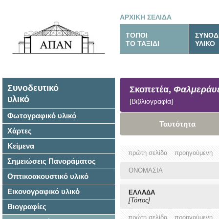
ΑΡΧΙΚΗ ΣΕΛΙΔΑ
ΤΟΠΟΙ
ΣΥΝΟΔ
ΤΟ ΤΑΞΙΔΙ
ΥΛΙΚΟ
Συνοδευτικό
Σκοπετέα,
Φαλμεράυ
υλικό
[Βιβλιογραφία]
Φωτογραφικό υλικό
Ταυτότητα
Χάρτες
Κείμενα
πρώτη σελίδα
προηγούμενη
Σημειώσεις Πανοράματος
ΟΝΟΜΑΣΙΑ
Οπτικοακουστικό υλικό
Εικονογραφικό υλικό
ΕΛΛΑΔΑ
[Τόπος]
Βιογραφίες
πρώτη σελίδα
προηγούμενη