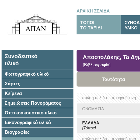
ΑΡΧΙΚΗ ΣΕΛΙΔΑ
ΤΟΠΟΙ
ΣΥΝΟΔ
ΤΟ ΤΑΞΙΔΙ
ΥΛΙΚΟ
Συνοδευτικό
Αποστολάκης,
Τα δη
υλικό
[Βιβλιογραφία]
Φωτογραφικό υλικό
Ταυτότητα
Χάρτες
Κείμενα
πρώτη σελίδα
προηγούμενη
Σημειώσεις Πανοράματος
ΟΝΟΜΑΣΙΑ
Οπτικοακουστικό υλικό
Εικονογραφικό υλικό
ΕΛΛΑΔΑ
[Τόπος]
Βιογραφίες
πρώτη σελίδα
προηγούμενη