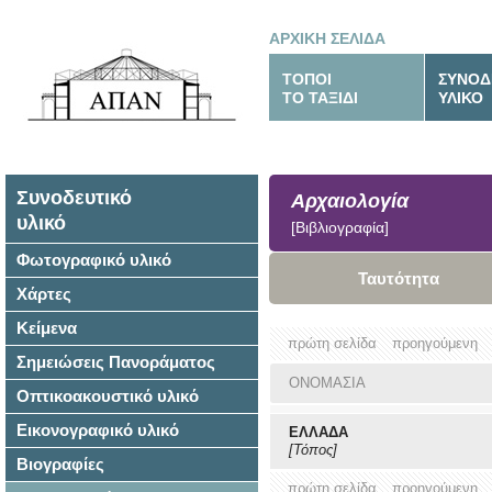
ΑΡΧΙΚΗ ΣΕΛΙΔΑ
ΤΟΠΟΙ
ΣΥΝΟΔ
ΤΟ ΤΑΞΙΔΙ
ΥΛΙΚΟ
Συνοδευτικό
Αρχαιολογία
υλικό
[Βιβλιογραφία]
Φωτογραφικό υλικό
Ταυτότητα
Χάρτες
Κείμενα
πρώτη σελίδα
προηγούμενη
Σημειώσεις Πανοράματος
ΟΝΟΜΑΣΙΑ
Οπτικοακουστικό υλικό
Εικονογραφικό υλικό
ΕΛΛΑΔΑ
[Τόπος]
Βιογραφίες
πρώτη σελίδα
προηγούμενη