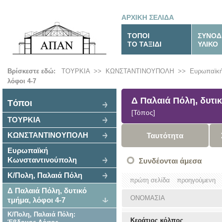
ΑΡΧΙΚΗ ΣΕΛΙΔΑ
ΤΟΠΟΙ
ΣΥΝΟΔ
ΤΟ ΤΑΞΙΔΙ
ΥΛΙΚΟ
Βρίσκεστε εδώ:
ΤΟΥΡΚΙΑ
>>
ΚΩΝΣΤΑΝΤΙΝΟΥΠΟΛΗ
>>
Ευρωπαϊκή
λόφοι 4-7
Δ Παλαιά Πόλη, δυτικ
Tόποι
[Τόπος]
ΤΟΥΡΚΙΑ
ΚΩΝΣΤΑΝΤΙΝΟΥΠΟΛΗ
Ταυτότητα
Ευρωπαϊκή
Κωνσταντινούπολη
Συνδέονται άμεσα
Κ/Πολη, Παλαιά Πόλη
πρώτη σελίδα
προηγούμενη
Δ Παλαιά Πόλη, δυτικό
ΟΝΟΜΑΣΙΑ
τμήμα, λόφοι 4-7
Κ/Πολη, Παλαιά Πόλη:
Κεράτιος κόλπος