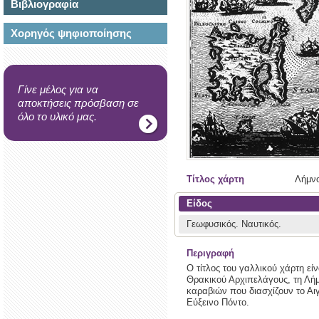
Βιβλιογραφία
Χορηγός ψηφιοποίησης
Γίνε μέλος για να
αποκτήσεις πρόσβαση σε
όλο το υλικό μας.
Τίτλος χάρτη
Λήμνο
Είδος
Γεωφυσικός.
Ναυτικός.
Περιγραφή
Ο τίτλος του γαλλικού χάρτη είν
Θρακικού Αρχιπελάγους, τη Λήμ
καραβιών που διασχίζουν το Αι
Εύξεινο Πόντο.