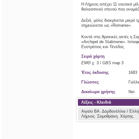
Η Λήμνος απέχει 11 ναυτικά μίλ
θαλασσινού στενού που ονομάζε
Δεξιά, μόλις διακρίνεται μικρό
σημειώνεται ως «Romanie».
Κοντά στις θρακικές ακτές η Σ
«Archipel de Stalimene». Ιστι
Ευστράτιος και Τένεδος.
Σειρά χάρτη
ΕΜΘ
χ. 3 /
GBS
map 3
Έτος έκδοσης
1683
Γλώσσες
Γαλλι
Δικαίωμα χρήσης
Ναι
Λέξεις - Κλειδιά
Αιγαίο ΒΑ.
Δαρδανέλλια / Ελλ
Λήμνος.
Σαμοθράκη.
Χάρτης.