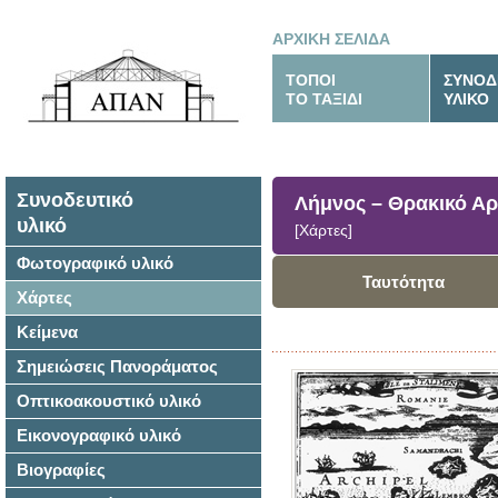
ΑΡΧΙΚΗ ΣΕΛΙΔΑ
ΤΟΠΟΙ
ΣΥΝΟΔ
ΤΟ ΤΑΞΙΔΙ
ΥΛΙΚΟ
Συνοδευτικό
Λήμνος – Θρακικό Αρ
υλικό
[Χάρτες]
Φωτογραφικό υλικό
Ταυτότητα
Χάρτες
Κείμενα
Σημειώσεις Πανοράματος
Οπτικοακουστικό υλικό
Εικονογραφικό υλικό
Βιογραφίες