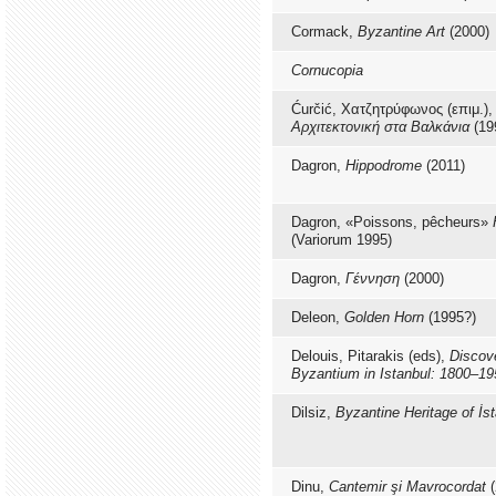
Cormack,
Byzantine Art
(2000)
Cornucopia
Ćurčić, Χατζητρύφωνος (επιμ.),
Αρχιτεκτονική στα Βαλκάνια
(19
Dagron,
Hippodrome
(2011)
Dagron, «Poissons, pêcheurs»
(Variorum 1995)
Dagron,
Γέννηση
(2000)
Deleon,
Golden Horn
(1995?)
Delouis, Pitarakis (eds),
Discov
Byzantium in Istanbul: 1800–19
Dilsiz,
Byzantine Heritage of İs
Dinu,
Cantemir şi Mavrocordat
(