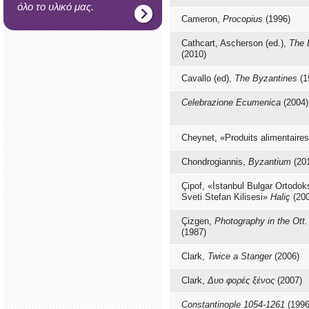
όλο το υλικό μας.
Cameron,
Procopius
(1996)
Cathcart, Ascherson (ed.),
The 
(2010)
Cavallo (ed),
The Byzantines
(1
Celebrazione Ecumenica
(2004)
Cheynet, «Produits alimentaires
Chondrogiannis,
Byzantium
(20
Çipof, «İstanbul Bulgar Ortodo
Sveti Stefan Kilisesi»
Haliç
(200
Çizgen,
Photography in the Ott
(1987)
Clark,
Twice a Stanger
(2006)
Clark,
Δυο φορές ξένος
(2007)
Constantinople 1054-1261
(1996