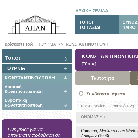
ΑΡΧΙΚΗ ΣΕΛΙΔΑ
ΤΟΠΟΙ
ΣΥΝΟΔ
ΤΟ ΤΑΞΙΔΙ
ΥΛΙΚΟ
Βρίσκεστε εδώ:
ΤΟΥΡΚΙΑ
>>
ΚΩΝΣΤΑΝΤΙΝΟΥΠΟΛΗ
ΚΩΝΣΤΑΝΤΙΝΟΥΠΟΛ
Tόποι
[Τόπος]
ΤΟΥΡΚΙΑ
ΚΩΝΣΤΑΝΤΙΝΟΥΠΟΛΗ
Ταυτότητα
Ασιατική
Κωνσταντινούπολη
Συνδέονται άμεσα
Ευρωπαϊκή
Κωνσταντινούπολη
πρώτη σελίδα
προηγούμενη
ΟΝΟΜΑΣΙΑ
↓
Γίνε μέλος για να
Cameron,
Mediterranean World 
αποκτήσεις πρόσβαση σε
Antiquity
(1993)