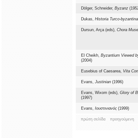
Dölger, Schneider,
Byzanz
(195
Dukas,
Historia Turco-byzantina
Dursun, Arça (eds),
Chora Mus
El Cheikh,
Byzantium Viewed b
(2004)
Eusebius of Caesarea,
Vita Con
Evans,
Justinian
(1996)
Evans, Wixom (eds),
Glory of 
(1997)
Evans,
Ιουστινιανός
(1999)
πρώτη σελίδα
προηγούμενη