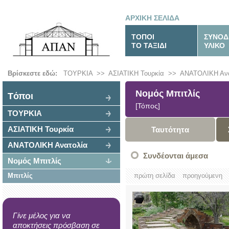
ΑΡΧΙΚΗ ΣΕΛΙΔΑ
ΤΟΠΟΙ
ΣΥΝΟΔ
ΤΟ ΤΑΞΙΔΙ
ΥΛΙΚΟ
Βρίσκεστε εδώ:
ΤΟΥΡΚΙΑ
>>
ΑΣΙΑΤΙΚΗ Τουρκία
>>
ΑΝΑΤΟΛΙΚΗ Ανα
Νομός Μπιτλίς
Tόποι
[Τόπος]
ΤΟΥΡΚΙΑ
ΑΣΙΑΤΙΚΗ Τουρκία
Ταυτότητα
ΑΝΑΤΟΛΙΚΗ Ανατολία
Συνδέονται άμεσα
Νομός Μπιτλίς
Μπιτλίς
πρώτη σελίδα
προηγούμενη
Γίνε μέλος για να
αποκτήσεις πρόσβαση σε