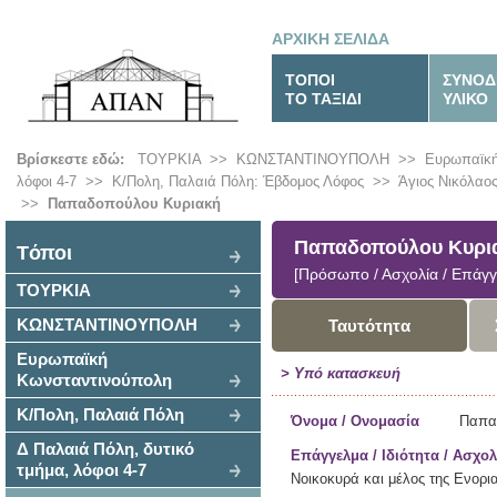
ΑΡΧΙΚΗ ΣΕΛΙΔΑ
ΤΟΠΟΙ
ΣΥΝΟΔ
ΤΟ ΤΑΞΙΔΙ
ΥΛΙΚΟ
Βρίσκεστε εδώ:
ΤΟΥΡΚΙΑ
>>
ΚΩΝΣΤΑΝΤΙΝΟΥΠΟΛΗ
>>
Ευρωπαϊκή
λόφοι 4-7
>>
Κ/Πολη, Παλαιά Πόλη: Έβδομος Λόφος
>>
Άγιος Νικόλαο
>>
Παπαδοπούλου Κυριακή
Παπαδοπούλου Κυρι
Tόποι
[Πρόσωπο / Ασχολία / Επάγγ
ΤΟΥΡΚΙΑ
ΚΩΝΣΤΑΝΤΙΝΟΥΠΟΛΗ
Ταυτότητα
Ευρωπαϊκή
> Υπό κατασκευή
Κωνσταντινούπολη
Κ/Πολη, Παλαιά Πόλη
Όνομα / Ονομασία
Παπα
Δ Παλαιά Πόλη, δυτικό
Επάγγελμα / Ιδιότητα / Ασχολ
τμήμα, λόφοι 4-7
Νοικοκυρά και μέλος της Ενορι