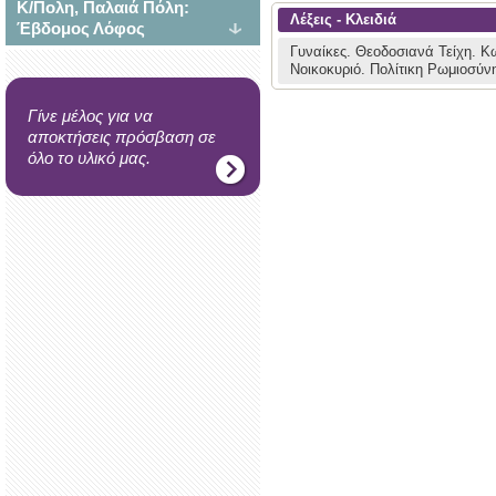
Κ/Πολη, Παλαιά Πόλη:
Λέξεις - Κλειδιά
Έβδομος Λόφος
Γυναίκες.
Θεοδοσιανά Τείχη.
Κω
Νοικοκυριό.
Πολίτικη Ρωμιοσύνη
Γίνε μέλος για να
αποκτήσεις πρόσβαση σε
όλο το υλικό μας.