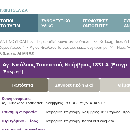
ΡΧΙΚΗ ΣΕΛΙΔΑ
ΤΟΠΟΙ
ΣΥΝΟΔΕΥΤΙΚΟ
ΓΕΩΦΥΣΙΚΕΣ
ΣΥ
ΤΟ ΤΑΞΙΔΙ
ΥΛΙΚΟ
ΟΝΤΟΤΗΤΕΣ
ΑΝ
ΤΑΝΤΙΝΟΥΠΟΛΗ
>>
Ευρωπαϊκή Κωνσταντινούπολη
>>
Κ/Πολη, Παλαιά 
δομος Λόφος
>>
Άγιος Νικόλαος Τόπκαπού, εκκλ. συγκρότημα
>>
Ναός Α
Α (Επιγρ. ΑΠΑΝ 03)
Άγ. Νικόλαος Τόπκαπού, Νοέμβριος 1831 Α (Επιγρ.
[Επιγραφή]
Ταυτότητα
Συνοδευτικό Υλικό
Θέμα
Κοινή ονομασία
Άγ. Νικόλαος Τόπκαπού, Νοέμβριος 1831 Α (Επιγρ. ΑΠΑΝ 03)
Επίσημη ονομασία
Κτητορική επιγραφή, Νοέμβριος 1831 πρώτο μέρο
Περιεχόμενο / Είδος
Κτητορική επιγραφή, παραθέτει ονόματα.