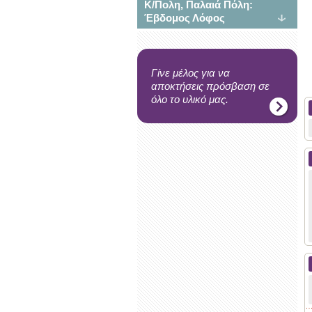
Κ/Πολη, Παλαιά Πόλη:
Έβδομος Λόφος
Γίνε μέλος για να
αποκτήσεις πρόσβαση σε
όλο το υλικό μας.