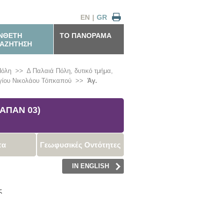
EN
|
GR
ΝΘΕΤΗ
ΤΟ ΠΑΝΟΡΑΜΑ
ΑΖΗΤΗΣΗ
Πόλη
>>
Δ Παλαιά Πόλη, δυτικό τμήμα,
γίου Νικολάου Τόπκαπού
>>
Άγ.
 ΑΠΑΝ 03)
τα
Γεωφυσικές Οντότητες
IN ENGLISH
ς