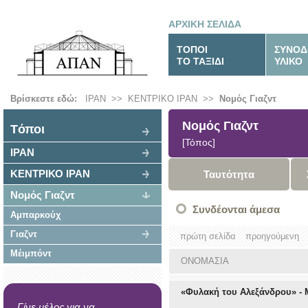
ΑΡΧΙΚΗ ΣΕΛΙΔΑ
ΤΟΠΟΙ
ΣΥΝΟΔ
ΤΟ ΤΑΞΙΔΙ
ΥΛΙΚΟ
Βρίσκεστε εδώ:
ΙΡΑΝ
>>
ΚΕΝΤΡΙΚΟ ΙΡΑΝ
>>
Νομός Γιαζντ
Νομός Γιαζντ
Tόποι
[Τόπος]
ΙΡΑΝ
ΚΕΝΤΡΙΚΟ ΙΡΑΝ
Ταυτότητα
Νομός Γιαζντ
Συνδέονται άμεσα
Αμπαρκούχ
Γιαζντ
πρώτη σελίδα
προηγούμενη
Μέιμπόντ
ΟΝΟΜΑΣΙΑ
«Φυλακή του Αλεξάνδρου» - 
Γίνε μέλος για να