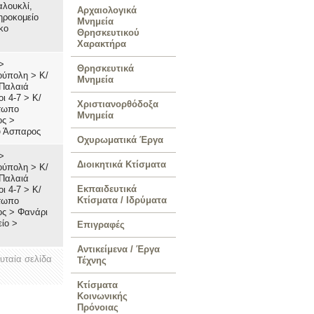
λουκλί,
Αρχαιολογικά
ηροκομείο
Μνημεία
κο
Θρησκευτικού
Χαρακτήρα
>
Θρησκευτικά
ούπολη
>
Κ/
Μνημεία
Παλαιά
ι 4-7
>
Κ/
Χριστιανορθόδοξα
τωπο
Μνημεία
ος
>
υ Άσπαρος
Οχυρωματικά Έργα
>
Διοικητικά Κτίσματα
ούπολη
>
Κ/
Παλαιά
Εκπαιδευτικά
ι 4-7
>
Κ/
Κτίσματα / Ιδρύματα
τωπο
ος
>
Φανάρι
είο
>
Επιγραφές
Αντικείμενα / Έργα
ευταία σελίδα
Τέχνης
Κτίσματα
Κοινωνικής
Πρόνοιας