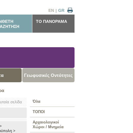
EN
|
GR
ΝΘΕΤΗ
ΤΟ ΠΑΝΟΡΑΜΑ
ΑΖΗΤΗΣΗ
τα
Γεωφυσικές Οντότητες
ρα
Όλα
ευταία σελίδα
ΤΟΠΟΙ
Αρχαιολογικοί
>
Χώροι / Μνημεία
ούπολη
>