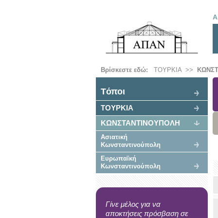
Α
Βρίσκεστε εδώ:
ΤΟΥΡΚΙΑ
>>
ΚΩΝΣ
Tόποι
ΤΟΥΡΚΙΑ
ΚΩΝΣΤΑΝΤΙΝΟΥΠΟΛΗ
Ασιατική
Κωνσταντινούπολη
Ευρωπαϊκή
Κωνσταντινούπολη
Γίνε μέλος για να
αποκτήσεις πρόσβαση σε