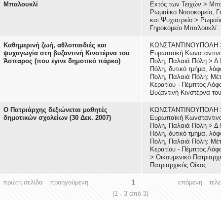
Μπαλουκλί
Εκτός των Τειχών
>
Μπα
Ρωμαίικο Νοσοκομείο, Γ
και Ψυχιατρείο
>
Ρωμαίι
Γηροκομείο Μπαλουκλί
Καθημερινή ζωή, αθλοπαιδιές και
ΚΩΝΣΤΑΝΤΙΝΟΥΠΟΛΗ
ψυχαγωγία στη βυζαντινή Κινστέρνα του
Ευρωπαϊκή Κωνσταντιν
Άσπαρος (που έγινε δημοτικό πάρκο)
Πολη, Παλαιά Πόλη
>
Δ 
Πόλη, δυτικό τμήμα, λόφο
Πολη, Παλαιά Πόλη: Μέ
Κερατίου - Πέμπτος Λόφ
Βυζαντινή Κινστέρνα το
Ο Πατριάρχης δεξιώνεται μαθητές
ΚΩΝΣΤΑΝΤΙΝΟΥΠΟΛΗ
δημοτικών σχολείων (30 Δεκ. 2007)
Ευρωπαϊκή Κωνσταντιν
Πολη, Παλαιά Πόλη
>
Δ 
Πόλη, δυτικό τμήμα, λόφο
Πολη, Παλαιά Πόλη: Μέ
Κερατίου - Πέμπτος Λόφ
>
Οικουμενικό Πατριαρχ
Πατριαρχικός Οίκος
πρώτη σελίδα
προηγούμενη
1
επόμενη
τελ
(1 - 3 από 3)