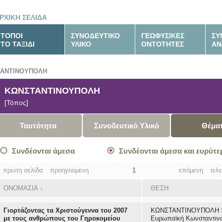
ΡΧΙΚΗ ΣΕΛΙΔΑ
ΤΟΠΟΙ
ΣΥΝΟΔΕΥΤΙΚΟ
ΓΕΩΦΥΣΙΚΕΣ
ΣΥ
ΤΟ ΤΑΞΙΔΙ
ΥΛΙΚΟ
ΟΝΤΟΤΗΤΕΣ
ΑΝ
ΤΑΝΤΙΝΟΥΠΟΛΗ
ΚΩΝΣΤΑΝΤΙΝΟΥΠΟΛΗ
[Τόπος]
Ταυτότητα
Συνοδευτικό Υλικό
Θέμα
Συνδέονται άμεσα
Συνδέονται άμεσα και ευρύτε
πρώτη σελίδα
προηγούμενη
1
επόμενη
τελ
ΟΝΟΜΑΣΙΑ
↓
ΘΕΣΗ
Γιορτάζοντας τα Χριστούγεννα του 2007
ΚΩΝΣΤΑΝΤΙΝΟΥΠΟΛΗ
με τους ανθρώπους του Γηροκομείου
Ευρωπαϊκή Κωνσταντιν