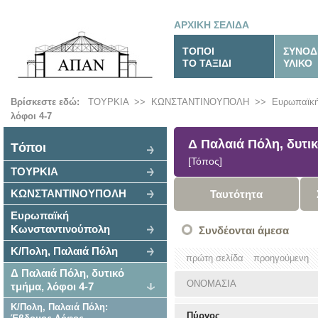
ΑΡΧΙΚΗ ΣΕΛΙΔΑ
ΤΟΠΟΙ
ΣΥΝΟΔ
ΤΟ ΤΑΞΙΔΙ
ΥΛΙΚΟ
Βρίσκεστε εδώ:
ΤΟΥΡΚΙΑ
>>
ΚΩΝΣΤΑΝΤΙΝΟΥΠΟΛΗ
>>
Ευρωπαϊκή
λόφοι 4-7
Δ Παλαιά Πόλη, δυτικ
Tόποι
[Τόπος]
ΤΟΥΡΚΙΑ
ΚΩΝΣΤΑΝΤΙΝΟΥΠΟΛΗ
Ταυτότητα
Ευρωπαϊκή
Κωνσταντινούπολη
Συνδέονται άμεσα
Κ/Πολη, Παλαιά Πόλη
πρώτη σελίδα
προηγούμενη
Δ Παλαιά Πόλη, δυτικό
ΟΝΟΜΑΣΙΑ
τμήμα, λόφοι 4-7
Κ/Πολη, Παλαιά Πόλη:
Πύργος