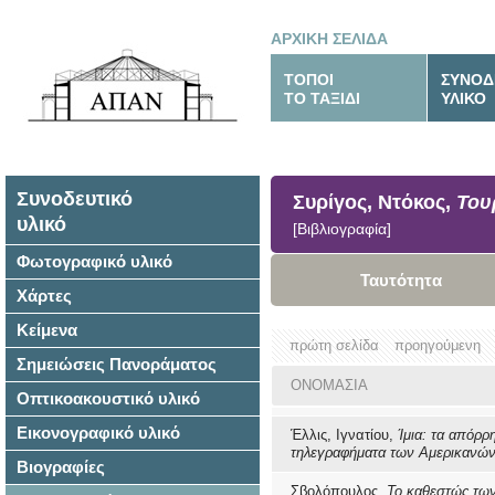
ΑΡΧΙΚΗ ΣΕΛΙΔΑ
ΤΟΠΟΙ
ΣΥΝΟΔ
ΤΟ ΤΑΞΙΔΙ
ΥΛΙΚΟ
Συνοδευτικό
Συρίγος, Ντόκος,
Του
υλικό
[Βιβλιογραφία]
Φωτογραφικό υλικό
Ταυτότητα
Χάρτες
Κείμενα
πρώτη σελίδα
προηγούμενη
Σημειώσεις Πανοράματος
ΟΝΟΜΑΣΙΑ
Οπτικοακουστικό υλικό
Εικονογραφικό υλικό
Έλλις, Ιγνατίου,
Ίμια: τα απόρρ
τηλεγραφήματα των Αμερικανώ
Βιογραφίες
Σβολόπουλος,
Το καθεστώς τω