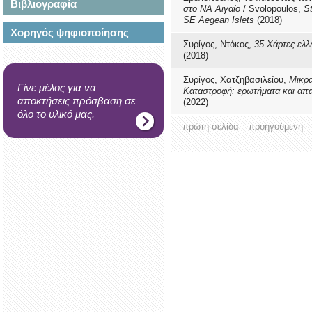
Βιβλιογραφία
στο ΝΑ Αιγαίο
/ Svolopoulos,
S
SE
Aegean
Islets
(2018)
Χορηγός ψηφιοποίησης
Συρίγος, Ντόκος,
35 Χάρτες ελλ
(2018)
Συρίγος, Χατζηβασιλείου,
Μικρα
Γίνε μέλος για να
Καταστροφή: ερωτήματα και απα
αποκτήσεις πρόσβαση σε
(2022)
όλο το υλικό μας.
πρώτη σελίδα
προηγούμενη