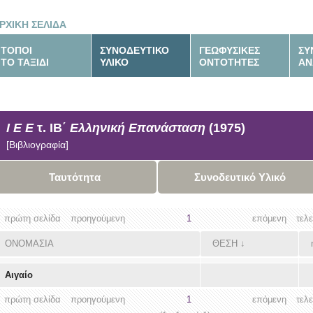
ΡΧΙΚΗ ΣΕΛΙΔΑ
ΤΟΠΟΙ
ΣΥΝΟΔΕΥΤΙΚΟ
ΓΕΩΦΥΣΙΚΕΣ
ΣΥ
ΤΟ ΤΑΞΙΔΙ
ΥΛΙΚΟ
ΟΝΤΟΤΗΤΕΣ
ΑΝ
Ι Ε Ε
τ. ΙΒ΄
Ελληνική Επανάσταση
(1975)
[Βιβλιογραφία]
Ταυτότητα
Συνοδευτικό Υλικό
πρώτη σελίδα
προηγούμενη
1
επόμενη
τελ
ΟΝΟΜΑΣΙΑ
ΘΕΣΗ
↓
Αιγαίο
πρώτη σελίδα
προηγούμενη
1
επόμενη
τελ