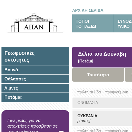
ΑΡΧΙΚΗ ΣΕΛΙΔΑ
ΤΟΠΟΙ
ΣΥΝΟΔ
ΤΟ ΤΑΞΙΔΙ
ΥΛΙΚΟ
Γεωφυσικές
Δέλτα του Δούναβη
οντότητες
[Ποτάμι]
Βουνά
Ταυτότητα
Θάλασσες
Λίμνες
πρώτη σελίδα
προηγούμενη
Ποτάμια
ΟΝΟΜΑΣΙΑ
ΟΥΚΡΑΝΙΑ
Γίνε μέλος για να
[Τόπος]
αποκτήσεις πρόσβαση σε
πρώτη σελίδα
προηγούμενη
όλο το υλικό μας.