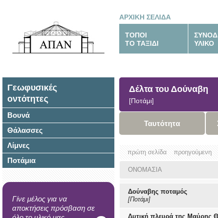
ΑΡΧΙΚΗ ΣΕΛΙΔΑ
ΤΟΠΟΙ
ΣΥΝΟΔ
ΤΟ ΤΑΞΙΔΙ
ΥΛΙΚΟ
Γεωφυσικές
Δέλτα του Δούναβη
οντότητες
[Ποτάμι]
Βουνά
Ταυτότητα
Θάλασσες
Λίμνες
πρώτη σελίδα
προηγούμενη
Ποτάμια
ΟΝΟΜΑΣΙΑ
Δούναβης ποταμός
Γίνε μέλος για να
[Ποτάμι]
αποκτήσεις πρόσβαση σε
Δυτική πλευρά της Μαύρης 
όλο το υλικό μας.