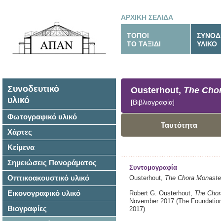
ΑΡΧΙΚΗ ΣΕΛΙΔΑ
ΤΟΠΟΙ
ΣΥΝΟΔ
ΤΟ ΤΑΞΙΔΙ
ΥΛΙΚΟ
Συνοδευτικό
Ousterhout,
The Chor
υλικό
[Βιβλιογραφία]
Φωτογραφικό υλικό
Ταυτότητα
Χάρτες
Κείμενα
Σημειώσεις Πανοράματος
Συντομογραφία
Οπτικοακουστικό υλικό
Ousterhout,
The Chora Monaster
Εικονογραφικό υλικό
Robert G. Ousterhout,
The Chor
November 2017
(The Foundatio
Βιογραφίες
2017)