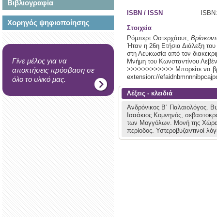
Βιβλιογραφία
ISBN / ISSN
ISBN:
Χορηγός ψηφιοποίησης
Στοιχεία
Ρόμπερτ Οστερχάουτ,
Βρίσκοντ
Ήταν η 26η Ετήσια Διάλεξη του
στη Λευκωσία από τον διακεκρι
Γίνε μέλος για να
Μνήμη του Κωνσταντίνου Λεβέν
>>>>>>>>>>>> Μπορείτε να βρε
αποκτήσεις πρόσβαση σε
extension://efaidnbmnnnibpcajpc
όλο το υλικό μας.
Λέξεις - κλειδιά
Ανδρόνικος Β΄ Παλαιολόγος.
Βυ
Ισαάκιος Κομνηνός, σεβαστοκρ
των Μογγόλων.
Μονή της Χώρ
περίοδος.
Υστεροβυζαντινοί λόγ