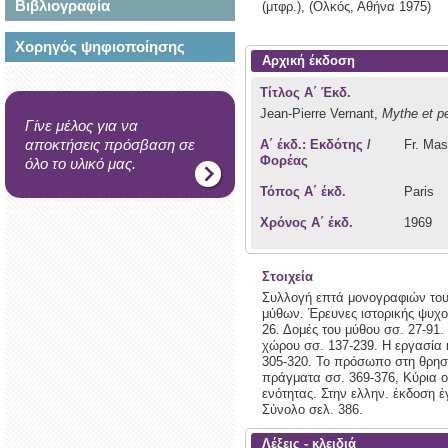
Βιβλιογραφία
(μτφρ.),
(Ολκός,
Αθήνα
1975)
Χορηγός ψηφιοποίησης
Αρχική έκδοση
Τίτλος Α΄ Έκδ.
Jean-Pierre Vernant,
Mythe et p
Γίνε μέλος για να
αποκτήσεις πρόσβαση σε
Α΄ έκδ.: Εκδότης /
Fr. Mas
Φορέας
όλο το υλικό μας.
Τόπος Α΄ έκδ.
Paris
Χρόνος Α΄ έκδ.
1969
Στοιχεία
Συλλογή επτά μονογραφιών του 
μύθων. Έρευνες ιστορικής ψυχο
26. Δομές του μύθου σσ. 27-91
χώρου σσ. 137-239. Η εργασία 
305-320. Το πρόσωπο στη θρησκ
πράγματα σσ. 369-376, Κύρια ο
ενότητας. Στην ελλην. έκδοση 
Σύνολο σελ. 386.
Λέξεις - κλειδιά