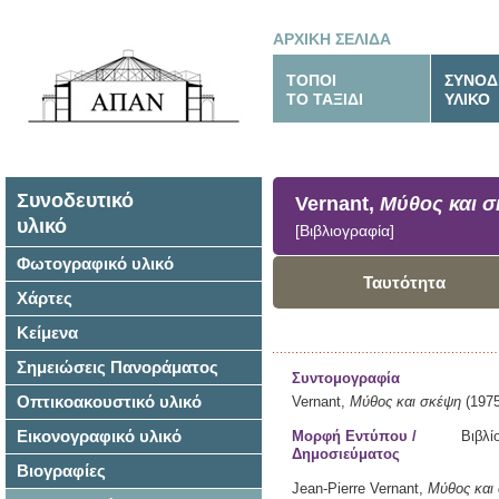
ΑΡΧΙΚΗ ΣΕΛΙΔΑ
ΤΟΠΟΙ
ΣΥΝΟΔ
ΤΟ ΤΑΞΙΔΙ
ΥΛΙΚΟ
Συνοδευτικό
Vernant,
Μύθος και 
υλικό
[Βιβλιογραφία]
Φωτογραφικό υλικό
Ταυτότητα
Χάρτες
Κείμενα
Σημειώσεις Πανοράματος
Συντομογραφία
Οπτικοακουστικό υλικό
Vernant,
Μύθος και σκέψη
(1975
Εικονογραφικό υλικό
Μορφή Εντύπου /
Βιβλί
Δημοσιεύματος
Βιογραφίες
Jean-Pierre Vernant,
Μύθος και