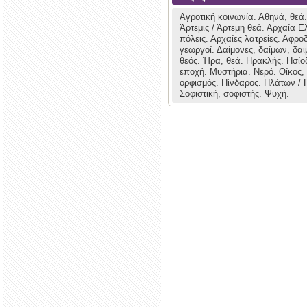
Αγροτική κοινωνία.
Αθηνά, θεά
Άρτεμις / Άρτεμη θεά.
Αρχαία Ε
πόλεις.
Αρχαίες λατρείες.
Αφροδ
γεωργοί.
Δαίμονες, δαίμων, δαι
θεός.
Ήρα, θεά.
Ηρακλής.
Ησίο
εποχή.
Μυστήρια.
Νερό.
Οίκος,
ορφισμός.
Πίνδαρος.
Πλάτων / 
Σοφιστική, σοφιστής.
Ψυχή.