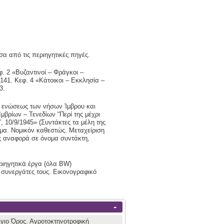
έσα από τις περιηγητικές πηγές.
φ. 2 «Βυζαντινοί – Φράγκοι –
-141. Κεφ. 4 «Κάτοικοι – Εκκλησία –
3.
ί ενώσεως των νήσων Ίμβρου και
μβρίων – Τενεδίων “Περί της μέχρι
 10/9/1945» (Συντάκτες τα μέλη της
ημα. Νομικόν καθεστώς. Μεταχείριση
ίς αναφορά σε όνομα συντάκτη,
ριηγητικά έργα (όλα BW)
ς συνεργάτες τους. Εικονογραφικό
-
Άγιο Όρος.
Αγροτοκτηνοτροφική