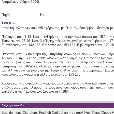
Γραμμάτων,
Αθήνα
1994)
Πηγή
Ναι
Στοιχεία
Ιστορική μελέτη γενικού ενδιαφέροντος, με θέμα τη νήσο Ίμβρο, ιδιαίτερα μ
Πρόλογος σσ. 11-13. Κεφ. 1 «Η Ίμβρος κατά την αρχαιότητα» σσ. 15-24. Κε
Τούρκοι» σσ. 25-46. Κεφ. 3 «Περιηγητές και γεωγράφοι στην Ίμβρο» σσ. 47
Εκπαίδευση» σσ. 142-158. Επίλογος σσ. 159-161. Βιβλιογραφία σσ. 179-18
Παραρτήματα: «Υπόμνημα της Επιτροπής Αγώνος Ιμβρίων – Τενεδίων ‘Περ
Τενέδου με την Ελλάδα’, 1/9/1945» και «Υπόμνημα της Επιτροπής Αγώνος Ι
τούδε συμβολής των νήσων Ίμβρου και Τενέδου εις την άμυναν των Στενών”,
Επιτροπής) σσ. 165-172. «Ελληνοτουρκικαί διαφοραί. Το μειονοτικό πρόβλ
του ελληνικού στοιχείου από την Τουρκία. Ανατροπή της ισορροπίας» (χωρ
χρονολογία συγγραφής ή άλλα στοιχεία) σσ. 173-178.
Χάρτες και χαρτογραφικά σκαριφήματα, κυρίως από παλαιά και σπάνια πε
σχεδιασμένα στην πλειονότητά τους από τους ίδιους τους περιηγητές ή του
υλικό Αρχείων / Συλλογών. Σύνολο σελ. 188.
Λέξεις - κλειδιά
Buondelmonti Cristoforo.
Fredrich Carl Johann, αρχαιολόγος.
Άγιον Όρος / 