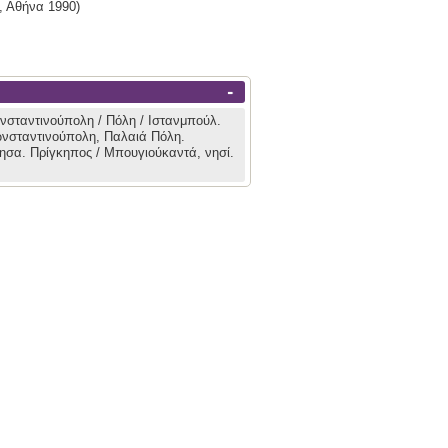
,
Αθήνα
1990)
-
νσταντινούπολη / Πόλη / Ιστανμπούλ.
νσταντινούπολη, Παλαιά Πόλη.
νησα.
Πρίγκηπος / Μπουγιούκαντά, νησί.