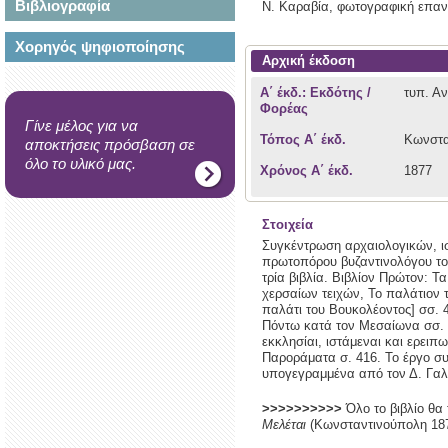
Βιβλιογραφία
Ν. Καραβία,
φωτογραφική επα
Χορηγός ψηφιοποίησης
Αρχική έκδοση
Α΄ έκδ.: Εκδότης /
τυπ. Α
Φορέας
Γίνε μέλος για να
Τόπος Α΄ έκδ.
Κωνστα
αποκτήσεις πρόσβαση σε
όλο το υλικό μας.
Χρόνος Α΄ έκδ.
1877
Στοιχεία
Συγκέντρωση αρχαιολογικών, ισ
πρωτοπόρου βυζαντινολόγου του
τρία βιβλία. Βιβλίον Πρώτον: Τ
χερσαίων τειχών, Το παλάτιον 
παλάτι του Βουκολέοντος] σσ. 
Πόντω κατά τον Μεσαίωνα σσ. 12
εκκλησίαι, ιστάμεναι και ερειπ
Παροράματα σ. 416. Το έργο συ
υπογεγραμμένα από τον Δ. Γα
>>>>>>>>>>
Όλο το βιβλίο θα 
Μελέται
(Κωνσταντινούπολη 18