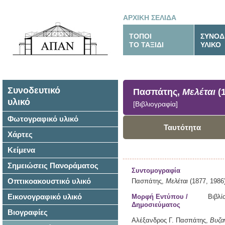
ΑΡΧΙΚΗ ΣΕΛΙΔΑ
ΤΟΠΟΙ
ΣΥΝΟΔ
ΤΟ ΤΑΞΙΔΙ
ΥΛΙΚΟ
Συνοδευτικό
Πασπάτης,
Μελέται
(1
υλικό
[Βιβλιογραφία]
Φωτογραφικό υλικό
Ταυτότητα
Χάρτες
Κείμενα
Σημειώσεις Πανοράματος
Συντομογραφία
Οπτικοακουστικό υλικό
Πασπάτης,
Μελέται
(1877, 1986
Εικονογραφικό υλικό
Μορφή Εντύπου /
Βιβλί
Δημοσιεύματος
Βιογραφίες
Αλέξανδρος Γ. Πασπάτης,
Βυζαν