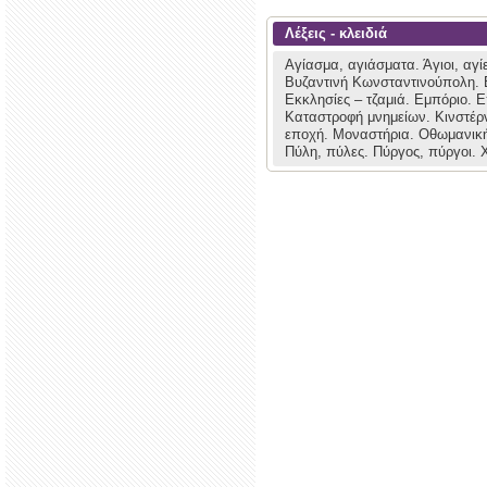
Λέξεις - κλειδιά
Αγίασμα, αγιάσματα.
Άγιοι, αγί
Βυζαντινή Κωνσταντινούπολη.
Εκκλησίες – τζαμιά.
Εμπόριο.
Ε
Καταστροφή μνημείων.
Κινστέρ
εποχή.
Μοναστήρια.
Οθωμανικ
Πύλη, πύλες.
Πύργος, πύργοι.