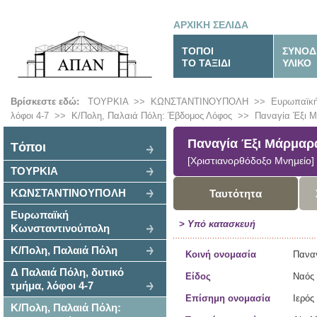
ΑΡΧΙΚΗ ΣΕΛΙΔΑ
ΤΟΠΟΙ
ΣΥΝΟΔ
ΤΟ ΤΑΞΙΔΙ
ΥΛΙΚΟ
Βρίσκεστε εδώ:
ΤΟΥΡΚΙΑ
>>
ΚΩΝΣΤΑΝΤΙΝΟΥΠΟΛΗ
>>
Ευρωπαϊκή
λόφοι 4-7
>>
Κ/Πολη, Παλαιά Πόλη: Έβδομος Λόφος
>>
Παναγία Έξι Μ
Παναγία Έξι Μάρμαρ
Tόποι
[Χριστιανορθόδοξο Μνημείο]
ΤΟΥΡΚΙΑ
ΚΩΝΣΤΑΝΤΙΝΟΥΠΟΛΗ
Ταυτότητα
Ευρωπαϊκή
> Υπό κατασκευή
Κωνσταντινούπολη
Κ/Πολη, Παλαιά Πόλη
Κοινή ονομασία
Παναγ
Δ Παλαιά Πόλη, δυτικό
Είδος
Ναός
τμήμα, λόφοι 4-7
Επίσημη ονομασία
Ιερός
Κ/Πολη, Παλαιά Πόλη: