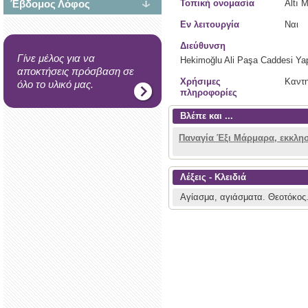
Έβδομος Λόφος
Τοπική ονομασία
Altı 
Εν λειτουργία
Ναι
Διεύθυνση
Γίνε μέλος για να
Hekimoğlu Ali Paşa Caddesi Yap
αποκτήσεις πρόσβαση σε
Χρήσιμες
Καντη
όλο το υλικό μας.
πληροφορίες
Βλέπε και ...
Παναγία Έξι Μάρμαρα, εκκλη
Λέξεις - Κλειδιά
Αγίασμα, αγιάσματα.
Θεοτόκος