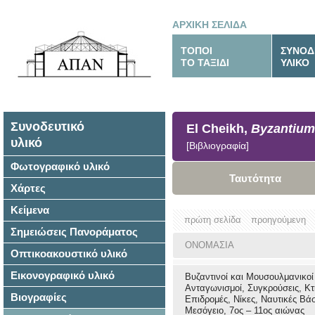
ΑΡΧΙΚΗ ΣΕΛΙΔΑ
ΤΟΠΟΙ
ΣΥΝΟΔ
ΤΟ ΤΑΞΙΔΙ
ΥΛΙΚΟ
Συνοδευτικό
El Cheikh,
Byzantium
υλικό
[Βιβλιογραφία]
Φωτογραφικό υλικό
Ταυτότητα
Χάρτες
Κείμενα
πρώτη σελίδα
προηγούμενη
Σημειώσεις Πανοράματος
ΟΝΟΜΑΣΙΑ
Οπτικοακουστικό υλικό
Εικονογραφικό υλικό
Βυζαντινοί και Μουσουλμανικοί
Ανταγωνισμοί, Συγκρούσεις, Κτ
Βιογραφίες
Επιδρομές, Νίκες, Ναυτικές Βάσ
Μεσόγειο, 7ος – 11ος αιώνας