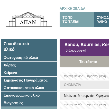
ΑΡΧΙΚΗ ΣΕΛΙΔΑ
ΤΟΠΟΙ
ΣΥΝΟΔ
ΤΟ ΤΑΞΙΔΙ
ΥΛΙΚΟ
Συνοδευτικό
Banou, Bournias,
Ke
υλικό
[Βιβλιογραφία]
Φωτογραφικό υλικό
Ταυτότητα
Χάρτες
Κείμενα
πρώτη σελίδα
προηγούμενη
Σημειώσεις Πανοράματος
ΟΝΟΜΑΣΙΑ
Οπτικοακουστικό υλικό
Εικονογραφικό υλικό
Μπάνου, Μπουρνιάς,
Κεραμεικ
Βιογραφίες
πρώτη σελίδα
προηγούμενη