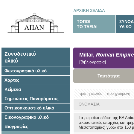
ΑΡΧΙΚΗ ΣΕΛΙΔΑ
ΤΟΠΟΙ
ΣΥΝΟΔ
ΤΟ ΤΑΞΙΔΙ
ΥΛΙΚΟ
Συνοδευτικό
Millar,
Roman Empire 
υλικό
[Βιβλιογραφία]
Φωτογραφικό υλικό
Ταυτότητα
Χάρτες
Κείμενα
πρώτη σελίδα
προηγούμενη
Σημειώσεις Πανοράματος
ΟΝΟΜΑΣΙΑ
Οπτικοακουστικό υλικό
Εικονογραφικό υλικό
Τα ρωμαϊκά εδάφη της ΒΔ Ασίας
μικρασιατικές επαρχίες και τμή
Βιογραφίες
Μεσοποταμίας) γύρω στα 150 μ