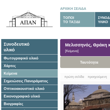
ΑΡΧΙΚΗ ΣΕΛΙΔΑ
ΤΟΠΟΙ
ΣΥΝΟΔ
ΤΟ ΤΑΞΙΔΙ
ΥΛΙΚΟ
Συνοδευτικό
Μελισσηνός, Θράκη κ
υλικό
[Κείμενα]
Φωτογραφικό υλικό
Ταυτότητα
Χάρτες
Κείμενα
πρώτη σελίδα
προηγούμενη
Σημειώσεις Πανοράματος
Οπτικοακουστικό υλικό
Εικονογραφικό υλικό
Βιογραφίες