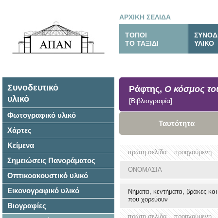
ΑΡΧΙΚΗ ΣΕΛΙΔΑ
ΤΟΠΟΙ
ΣΥΝΟΔ
ΤΟ ΤΑΞΙΔΙ
ΥΛΙΚΟ
Συνοδευτικό
Ράφτης,
Ο κόσμος το
υλικό
[Βιβλιογραφία]
Φωτογραφικό υλικό
Ταυτότητα
Χάρτες
Κείμενα
πρώτη σελίδα
προηγούμενη
Σημειώσεις Πανοράματος
ΟΝΟΜΑΣΙΑ
Οπτικοακουστικό υλικό
Εικονογραφικό υλικό
Νήματα, κεντήματα, βράκες και
που χορεύουν
Βιογραφίες
πρώτη σελίδα
προηγούμενη