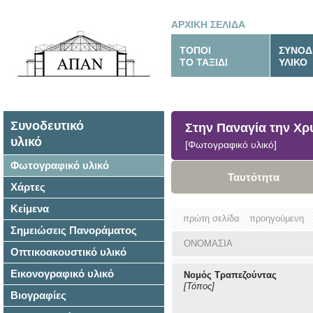
ΑΡΧΙΚΗ ΣΕΛΙΔΑ
ΤΟΠΟΙ
ΣΥΝΟΔ
ΤΟ ΤΑΞΙΔΙ
ΥΛΙΚΟ
Συνοδευτικό
Στην Παναγία την Χρυ
υλικό
[Φωτογραφικό υλικό]
Φωτογραφικό υλικό
Ταυτότητα
Χάρτες
Κείμενα
πρώτη σελίδα
προηγούμενη
Σημειώσεις Πανοράματος
ΟΝΟΜΑΣΙΑ
Οπτικοακουστικό υλικό
Εικονογραφικό υλικό
Νομός Τραπεζούντας
[Τόπος]
Βιογραφίες