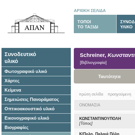
ΑΡΧΙΚΗ ΣΕΛΙΔΑ
ΤΟΠΟΙ
ΣΥΝΟΔ
ΤΟ ΤΑΞΙΔΙ
ΥΛΙΚΟ
Συνοδευτικό
Schreiner,
Κωνσταντ
υλικό
[Βιβλιογραφία]
Φωτογραφικό υλικό
Ταυτότητα
Χάρτες
Κείμενα
πρώτη σελίδα
προηγούμενη
Σημειώσεις Πανοράματος
ΟΝΟΜΑΣΙΑ
Οπτικοακουστικό υλικό
Εικονογραφικό υλικό
ΚΩΝΣΤΑΝΤΙΝΟΥΠΟΛΗ
[Τόπος]
Βιογραφίες
Κ/Πολη, Παλαιά Πόλη