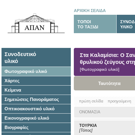
ΑΡΧΙΚΗ ΣΕΛΙΔΑ
ΤΟΠΟΙ
ΣΥΝΟΔ
ΤΟ ΤΑΞΙΔΙ
ΥΛΙΚΟ
Συνοδευτικό
Στα Καλαμίσια: Ο Σα
υλικό
θρυλικού ζεύγους στη
[Φωτογραφικό υλικό]
Φωτογραφικό υλικό
Χάρτες
Ταυτότητα
Κείμενα
Σημειώσεις Πανοράματος
πρώτη σελίδα
προηγούμενη
Οπτικοακουστικό υλικό
ΟΝΟΜΑΣΙΑ
Εικονογραφικό υλικό
ΤΟΥΡΚΙΑ
Βιογραφίες
[Τόπος]