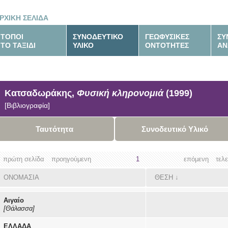
ΡΧΙΚΗ ΣΕΛΙΔΑ
ΤΟΠΟΙ
ΣΥΝΟΔΕΥΤΙΚΟ
ΓΕΩΦΥΣΙΚΕΣ
ΣΥ
ΤΟ ΤΑΞΙΔΙ
ΥΛΙΚΟ
ΟΝΤΟΤΗΤΕΣ
ΑΝ
Κατσαδωράκης,
Φυσική κληρονομιά
(1999)
[Βιβλιογραφία]
Ταυτότητα
Συνοδευτικό Υλικό
πρώτη σελίδα
προηγούμενη
1
επόμενη
τελ
ΟΝΟΜΑΣΙΑ
ΘΕΣΗ
↓
Αιγαίο
[Θάλασσα]
ΕΛΛΑΔΑ