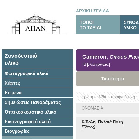
ΑΡΧΙΚΗ ΣΕΛΙΔΑ
ΤΟΠΟΙ
ΣΥΝΟΔ
ΤΟ ΤΑΞΙΔΙ
ΥΛΙΚΟ
Συνοδευτικό
Cameron,
Circus Fac
υλικό
[Βιβλιογραφία]
Φωτογραφικό υλικό
Ταυτότητα
Χάρτες
Κείμενα
πρώτη σελίδα
προηγούμενη
Σημειώσεις Πανοράματος
ΟΝΟΜΑΣΙΑ
Οπτικοακουστικό υλικό
Εικονογραφικό υλικό
Κ/Πολη, Παλαιά Πόλη
[Τόπος]
Βιογραφίες