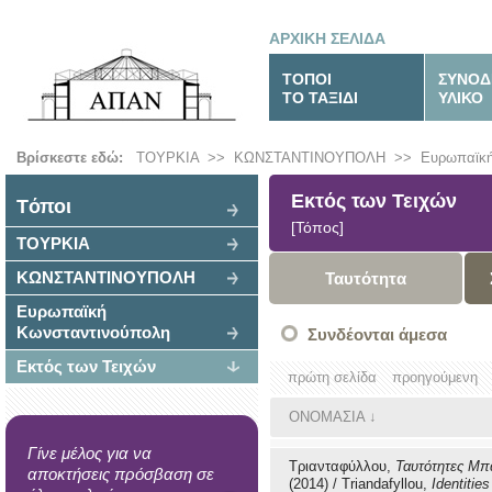
ΑΡΧΙΚΗ ΣΕΛΙΔΑ
ΤΟΠΟΙ
ΣΥΝΟΔ
ΤΟ ΤΑΞΙΔΙ
ΥΛΙΚΟ
Βρίσκεστε εδώ:
ΤΟΥΡΚΙΑ
>>
ΚΩΝΣΤΑΝΤΙΝΟΥΠΟΛΗ
>>
Ευρωπαϊκή
Εκτός των Τειχών
Tόποι
[Τόπος]
ΤΟΥΡΚΙΑ
ΚΩΝΣΤΑΝΤΙΝΟΥΠΟΛΗ
Ταυτότητα
Ευρωπαϊκή
Κωνσταντινούπολη
Συνδέονται άμεσα
Εκτός των Τειχών
πρώτη σελίδα
προηγούμενη
ΟΝΟΜΑΣΙΑ
↓
Γίνε μέλος για να
Τριανταφύλλου,
Ταυτότητες Μπ
αποκτήσεις πρόσβαση σε
(2014) / Triandafyllou,
Identities