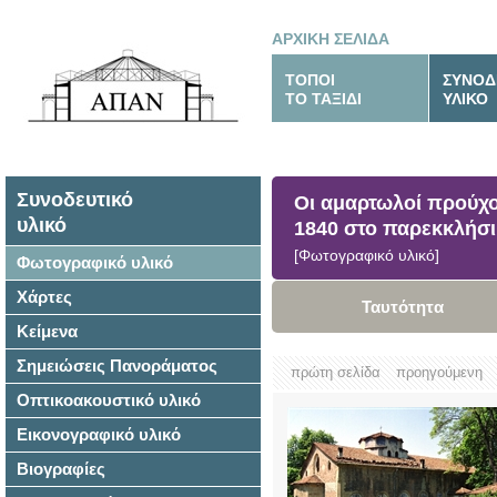
ΑΡΧΙΚΗ ΣΕΛΙΔΑ
ΤΟΠΟΙ
ΣΥΝΟΔ
ΤΟ ΤΑΞΙΔΙ
ΥΛΙΚΟ
Συνοδευτικό
Οι αμαρτωλοί προύχο
υλικό
1840 στο παρεκκλήσ
[Φωτογραφικό υλικό]
Φωτογραφικό υλικό
Χάρτες
Ταυτότητα
Κείμενα
Σημειώσεις Πανοράματος
πρώτη σελίδα
προηγούμενη
Οπτικοακουστικό υλικό
Εικονογραφικό υλικό
Βιογραφίες