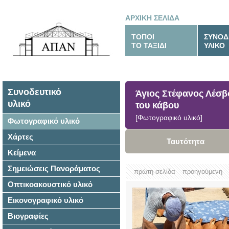
ΑΡΧΙΚΗ ΣΕΛΙΔΑ
ΤΟΠΟΙ
ΣΥΝΟΔ
ΤΟ ΤΑΞΙΔΙ
ΥΛΙΚΟ
Συνοδευτικό
Άγιος Στέφανος Λέσβ
υλικό
του κάβου
[Φωτογραφικό υλικό]
Φωτογραφικό υλικό
Χάρτες
Ταυτότητα
Κείμενα
Σημειώσεις Πανοράματος
πρώτη σελίδα
προηγούμενη
Οπτικοακουστικό υλικό
Εικονογραφικό υλικό
Βιογραφίες