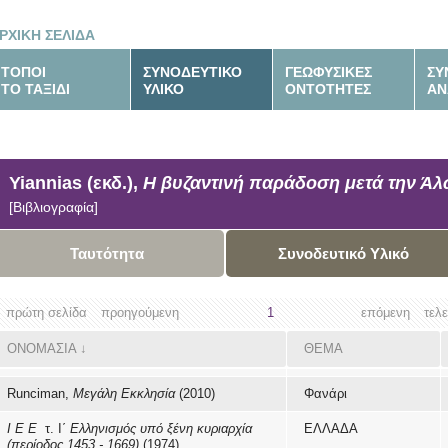
ΡΧΙΚΗ ΣΕΛΙΔΑ
ΤΟΠΟΙ
ΣΥΝΟΔΕΥΤΙΚΟ
ΓΕΩΦΥΣΙΚΕΣ
ΣΥ
ΤΟ ΤΑΞΙΔΙ
ΥΛΙΚΟ
ΟΝΤΟΤΗΤΕΣ
ΑΝ
Yiannias (εκδ.),
Η βυζαντινή παράδοση μετά την Ά
[Βιβλιογραφία]
Ταυτότητα
Συνοδευτικό Υλικό
πρώτη σελίδα
προηγούμενη
1
επόμενη
τελ
ΟΝΟΜΑΣΙΑ
↓
ΘΕΜΑ
Runciman,
Μεγάλη Εκκλησία
(2010)
Φανάρι
Ι Ε Ε
τ. Ι΄
Ελληνισμός υπό ξένη κυριαρχία
ΕΛΛΑΔΑ
(περίοδος 1453 - 1669)
(1974)