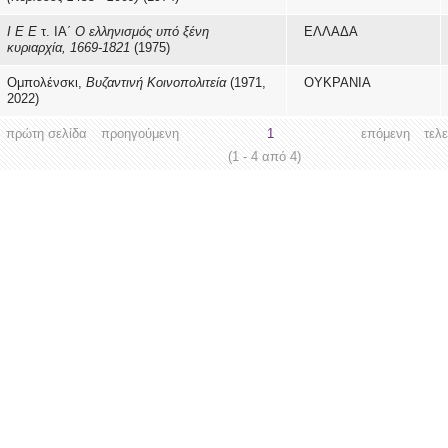
Ι Ε Ε
τ. ΙΑ΄
Ο ελληνισμός υπό ξένη
ΕΛΛΑΔΑ
κυριαρχία, 1669-1821
(1975)
Ομπολένσκι,
Βυζαντινή Κοινοπολιτεία
(1971,
ΟΥΚΡΑΝΙΑ
2022)
πρώτη σελίδα
προηγούμενη
1
επόμενη
τελ
(1 - 4 από 4)