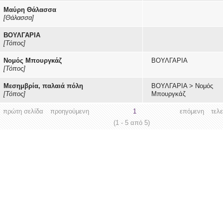
Μαύρη Θάλασσα
[Θάλασσα]
ΒΟΥΛΓΑΡΙΑ
[Τόπος]
Νομός Μπουργκάζ
ΒΟΥΛΓΑΡΙΑ
[Τόπος]
Μεσημβρία, παλαιά πόλη
ΒΟΥΛΓΑΡΙΑ
>
Νομός
[Τόπος]
Μπουργκάζ
πρώτη σελίδα
προηγούμενη
1
επόμενη
τελ
(1 - 5 από 5)