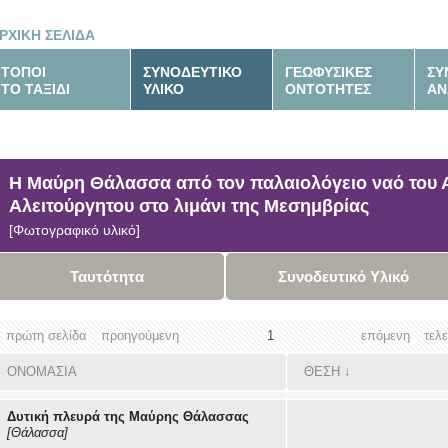
ΡΧΙΚΗ ΣΕΛΙΔΑ
ΤΟΠΟΙ
ΣΥΝΟΔΕΥΤΙΚΟ
ΓΕΩΦΥΣΙΚΕΣ
ΣΥ
ΤΟ ΤΑΞΙΔΙ
ΥΛΙΚΟ
ΟΝΤΟΤΗΤΕΣ
ΑΝ
Η Μαύρη Θάλασσα από τον παλαιολόγειο ναό του Α
Αλειτούργητου στο λιμάνι της Μεσημβρίας
[Φωτογραφικό υλικό]
Ταυτότητα
Συνοδευτικό Υλικό
πρώτη σελίδα
προηγούμενη
1
επόμενη
τελ
ΟΝΟΜΑΣΙΑ
ΘΕΣΗ
↓
Δυτική πλευρά της Μαύρης Θάλασσας
[Θάλασσα]