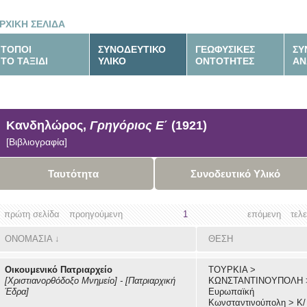
ΡΧΙΚΗ ΣΕΛΙΔΑ
ΤΟΠΟΙ
ΣΥΝΟΔΕΥΤΙΚΟ
ΓΕΩΦΥΣΙΚΕΣ
ΣΥ
ΤΟ ΤΑΞΙΔΙ
ΥΛΙΚΟ
ΟΝΤΟΤΗΤΕΣ
ΑΝ
Κανδηλώρος,
Γρηγόριος Ε΄
(1921)
[Βιβλιογραφία]
Ταυτότητα
Συνοδευτικό Υλικό
πρώτη σελίδα
προηγούμενη
1
επόμενη
τελ
ΟΝΟΜΑΣΙΑ
↓
ΘΕΣΗ
Οικουμενικό Πατριαρχείο
ΤΟΥΡΚΙΑ
>
[Χριστιανορθόδοξο Μνημείο]
-
[Πατριαρχική
ΚΩΝΣΤΑΝΤΙΝΟΥΠΟΛΗ
Έδρα]
Ευρωπαϊκή
Κωνσταντινούπολη
>
Κ/