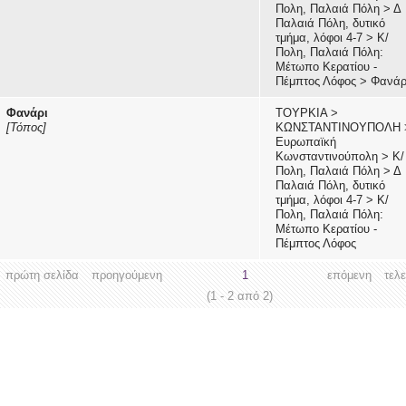
Πολη, Παλαιά Πόλη
>
Δ
Παλαιά Πόλη, δυτικό
τμήμα, λόφοι 4-7
>
Κ/
Πολη, Παλαιά Πόλη:
Μέτωπο Κερατίου -
Πέμπτος Λόφος
>
Φανάρ
Φανάρι
ΤΟΥΡΚΙΑ
>
[Τόπος]
ΚΩΝΣΤΑΝΤΙΝΟΥΠΟΛΗ
Ευρωπαϊκή
Κωνσταντινούπολη
>
Κ/
Πολη, Παλαιά Πόλη
>
Δ
Παλαιά Πόλη, δυτικό
τμήμα, λόφοι 4-7
>
Κ/
Πολη, Παλαιά Πόλη:
Μέτωπο Κερατίου -
Πέμπτος Λόφος
πρώτη σελίδα
προηγούμενη
1
επόμενη
τελ
(1 - 2 από 2)