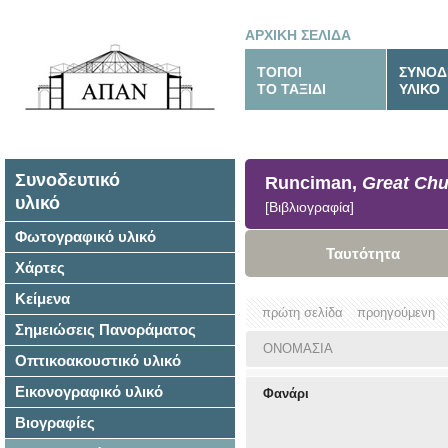
ΑΡΧΙΚΗ ΣΕΛΙΔΑ
ΤΟΠΟΙ
ΣΥΝΟΔ
ΤΟ ΤΑΞΙΔΙ
ΥΛΙΚΟ
Συνοδευτικό
Runciman,
Great Ch
υλικό
[Βιβλιογραφία]
Φωτογραφικό υλικό
Ταυτότητα
Χάρτες
Κείμενα
πρώτη σελίδα
προηγούμενη
Σημειώσεις Πανοράματος
ΟΝΟΜΑΣΙΑ
Οπτικοακουστικό υλικό
Εικονογραφικό υλικό
Φανάρι
Βιογραφίες