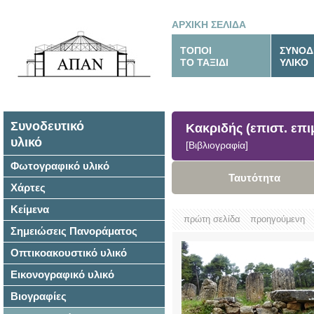
ΑΡΧΙΚΗ ΣΕΛΙΔΑ
ΤΟΠΟΙ
ΣΥΝΟΔ
ΤΟ ΤΑΞΙΔΙ
ΥΛΙΚΟ
Συνοδευτικό
Κακριδής (επιστ. επι
υλικό
[Βιβλιογραφία]
Φωτογραφικό υλικό
Ταυτότητα
Χάρτες
Κείμενα
πρώτη σελίδα
προηγούμενη
Σημειώσεις Πανοράματος
Οπτικοακουστικό υλικό
Εικονογραφικό υλικό
Βιογραφίες