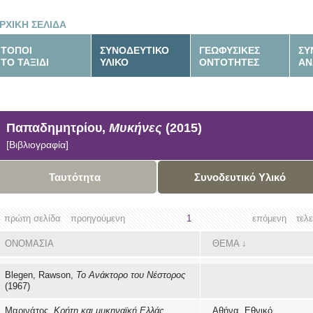
ΡΧΙΚΗ ΣΕΛΙΔΑ
ΤΟΠΟΙ
ΣΥΝΟΔΕΥΤΙΚΟ
ΓΕΩΦΥΣΙΚΕΣ
ΣΥ
ΤΟ ΤΑΞΙΔΙ
ΥΛΙΚΟ
ΟΝΤΟΤΗΤΕΣ
ΑΝ
Παπαδημητρίου,
Μυκήνες
(2015)
[Βιβλιογραφία]
Ταυτότητα
Συνοδευτικό Υλικό
πρώτη σελίδα
προηγούμενη
1
επόμενη
τελ
ΟΝΟΜΑΣΙΑ
ΘΕΜΑ
↓
Blegen, Rawson,
Το Ανάκτορο του Νέστορος
(1967)
Μαρινάτος,
Κρήτη και μυκηναϊκή Ελλάς
Αθήνα, Εθνικό