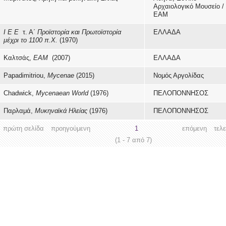
Αρχαιολογικό Μουσείο /
ΕΑΜ
Ι Ε Ε
τ. Α΄
Προϊστορία και Πρωτοϊστορία
ΕΛΛΑΔΑ
μέχρι το 1100 π.Χ.
(1970)
Καλτσάς,
ΕΑΜ
(2007)
ΕΛΛΑΔΑ
Papadimitriou,
Mycenae
(2015)
Νομός Αργολίδας
Chadwick,
Mycenaean World
(1976)
ΠΕΛΟΠΟΝΝΗΣΟΣ
Παρλαμά,
Μυκηναϊκά Ηλείας
(1976)
ΠΕΛΟΠΟΝΝΗΣΟΣ
πρώτη σελίδα
προηγούμενη
1
επόμενη
τελ
(1 - 7 από 7)